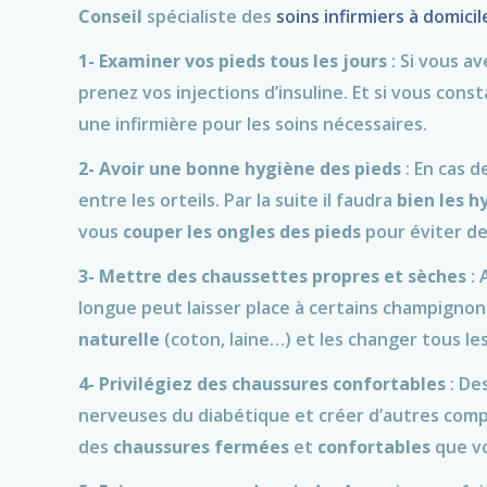
Conseil
spécialiste des
soins infirmiers à domicil
1-
Examiner vos pieds tous les jours
: Si vous a
prenez vos injections d’insuline. Et si vous cons
une infirmière pour les soins nécessaires.
2-
Avoir une bonne hygiène des pieds
: En cas 
entre les orteils. Par la suite il faudra
bien les h
vous
couper les ongles des pieds
pour éviter de
3-
Mettre des chaussettes propres et sèches
: 
longue peut laisser place à certains champignon
naturelle
(coton, laine…) et les changer tous les
4-
Privilégiez des chaussures confortables
: De
nerveuses du diabétique et créer d’autres com
des
chaussures
fermées
et
confortables
que vo