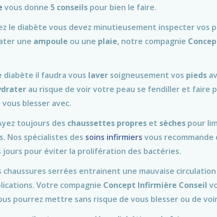
e
vous donne
5 conseils
pour bien le faire.
vez le diabète vous devez minutieusement inspecter vos 
tater une
ampoule
ou une
plaie
, notre compagnie
Concept
de diabète il faudra vous
laver
soigneusement vos
pieds
av
ydrater
au risque de voir votre peau se fendiller et faire p
 vous blesser avec.
Ayez toujours des
chaussettes
propres
et
sèches
pour lim
s. Nos spécialistes des
soins infirmiers
vous recommande 
 jours pour éviter la prolifération des bactéries.
s chaussures serrées entrainent une mauvaise circulation s
plications. Votre compagnie
Concept Infirmière Conseil
v
us pourrez mettre sans risque de vous blesser ou de voir 